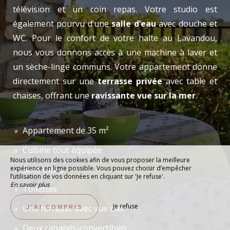
télévision et un coin repas. Votre studio est
également pourvu d’une
salle d’eau
avec douche et
WC. Pour le confort de votre halte au Lavandou,
nous vous donnons accès à une machine à laver et
un sèche-linge communs. Votre appartement donne
directement sur une
terrasse privée
avec table et
chaises, offrant une
ravissante vue sur la mer
.
Appartement de 35 m²
Cuisine tout équipée
Nous utilisons des cookies afin de vous proposer la meilleure
expérience en ligne possible. Vous pouvez choisir d’empêcher
Salle d’eau
l’utilisation de vos données en cliquant sur 'Je refuse'.
En savoir plus
Toilettes
Je refuse
Une terrasse avec vue mer
J’AI COMPRIS
Deux canapés-convertibles