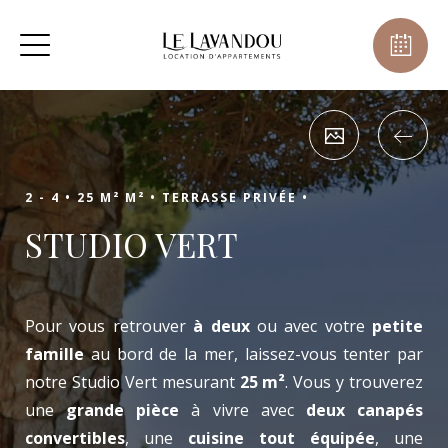
2 - 4 •
25 M² M² •
TERRASSE PRIVÉE •
STUDIO VERT
Pour vous retrouver
à deux
ou avec votre
petite
famille
au bord de la mer, laissez-vous tenter par
notre Studio Vert mesurant
25 m²
. Vous y trouverez
une
grande pièce
à vivre avec
deux canapés
convertibles
, une
cuisine tout équipée
, une