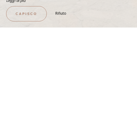
Leggi di più
Rifiuto
CAPISCO
VISTA SUL MARE
Appartamento Giallo
GUARDA LA STANZA