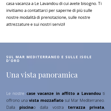
casa vacanza a Le Lavandou di cui avete bisogno. Ti
invitiamo a contattarci per saperne di più sulle
nostre modalità di prenotazione, sulle nostre
attrezzature e sui nostri servizi!
SUL MAR MEDITERRANEO E SULLE ISOLE
D'ORO
Una vista panoramica
Le nostre
case vacanze in affitto a Lavandou
ti
offrono una
vista mozzafiato
sul Mar Mediterraneo.
Dalla
piscina
o dalla vostra
terrazza privata
,