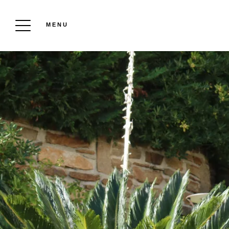
MENU
AFFITTI LAVANDOU
Prenotare
Affitta una casa o un appartamento per le
tue vacanze a Le Lavandou. Godetevi un
soggiorno straordinario e viste panoramiche
sul mare da questi appartamenti. Godrai di